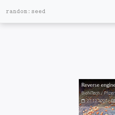
random:seed
Reverse engin
BioNTech / Pfize
27.12.2020
|