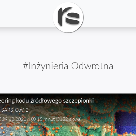
#Inżynieria Odwrotna
eering kodu źródłowego szczepionki
r SARS-CoV-2
29.12.2020
|
15 minut
(3152 słowa)