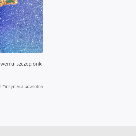
owemu szczepionki
s
#
inżynieria odwrotna