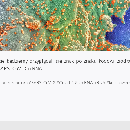
cie będziemy przyglądali się znak po znaku kodowi źródł
r SARS-CoV-2 mRNA.
#
szczepionka
#
SARS-CoV-2
#
Covid-19
#
mRNA
#
RNA
#
koronawiru