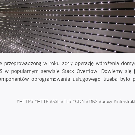
uje przeprowadzoną w roku 2017 operację wdrożenia domyś
S w popularnym serwisie Stack Overflow. Dowiemy się 
 komponentów oprogramowania usługowego trzeba było 
#
HTTPS
#
HTTP
#
SSL
#
TLS
#
CDN
#
DNS
#
proxy
#
infrastruk