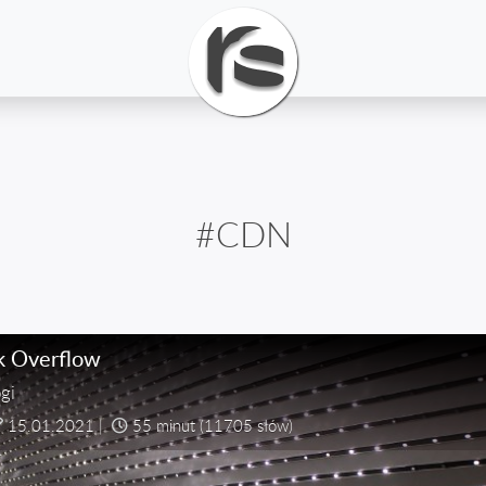
#CDN
k Overflow
gi
15.01.2021
|
55 minut
(11705 słów)