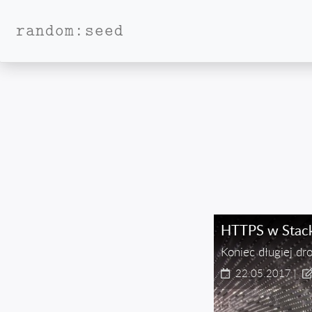
random:seed
HTTPS w Stac
Koniec długiej dro
22.05.2017
|