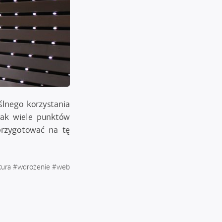
lnego korzystania
jak wiele punktów
przygotować na tę
tura
#
wdrożenie
#
web